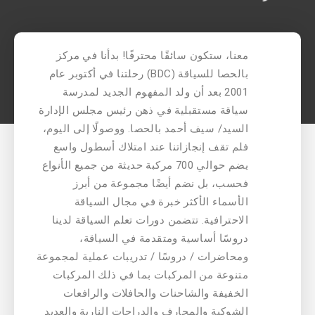
معنا، ستكون سائقًا محترفًا! بدأنا في مركز
بالحصا للسياقة (BDC) رحلتنا في أكتوبر عام
2001 بعد أن ولد المفهوم الجديد لمدرسة
سياقة مستقبلية في ذهن رئيس مجلس الإدارة
السيد/ سيف أحمد بالحصا. ووصولًا إلى اليوم،
فلم تقف إنجازاتنا عند امتلاك أسطول واسع
يضم حوالي 700 مركبة حديثة من جميع الأنواع
فحسب، بل نضم أيضًا مجموعة من أبرز
الأسماء الأكثر خبرة في مجال السياقة
الاحترافية. تتضمن دورات تعلم السياقة لدينا
دروسًا أساسية ومتقدمة في السياقة،
ومحاضرات / دروسًا / تدريبات عملية لمجموعة
متنوعة من المركبات بما في ذلك المركبات
الخفيفة والشاحنات والحافلات والرافعات
الشوكية والمجارف والدراجات النارية والعديد