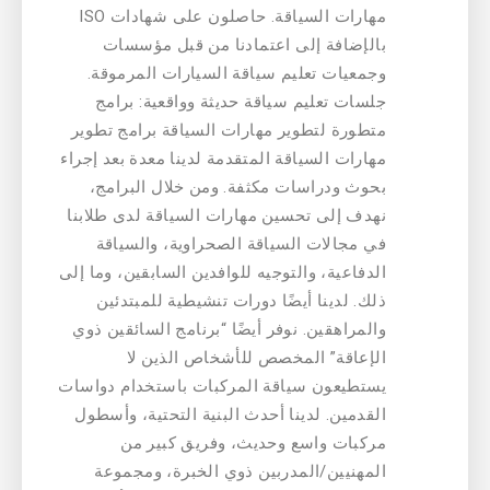
مهارات السياقة. حاصلون على شهادات ISO
بالإضافة إلى اعتمادنا من قبل مؤسسات
وجمعيات تعليم سياقة السيارات المرموقة.
جلسات تعليم سياقة حديثة وواقعية: برامج
متطورة لتطوير مهارات السياقة برامج تطوير
مهارات السياقة المتقدمة لدينا معدة بعد إجراء
بحوث ودراسات مكثفة. ومن خلال البرامج،
نهدف إلى تحسين مهارات السياقة لدى طلابنا
في مجالات السياقة الصحراوية، والسياقة
الدفاعية، والتوجيه للوافدين السابقين، وما إلى
ذلك. لدينا أيضًا دورات تنشيطية للمبتدئين
والمراهقين. نوفر أيضًا “برنامج السائقين ذوي
الإعاقة” المخصص للأشخاص الذين لا
يستطيعون سياقة المركبات باستخدام دواسات
القدمين. لدينا أحدث البنية التحتية، وأسطول
مركبات واسع وحديث، وفريق كبير من
المهنيين/المدربين ذوي الخبرة، ومجموعة